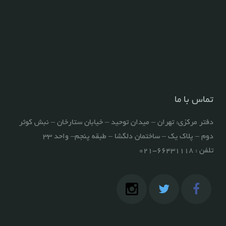
تماس با ما
دفتر مرکزي: تهران – ميدان توحيد – خيابان ستارخان – نبش کوثر
دوم – پلاک یک – ساختمان دلگشا – طبقه پنجم– واحد 33
تلفن : ۶۶۴۳۱۱۱۸-۰۲۱