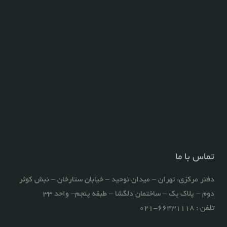
تماس با ما
دفتر مرکزي: تهران – ميدان توحيد – خيابان ستارخان – نبش کوثر
دوم – پلاک یک – ساختمان دلگشا – طبقه پنجم– واحد 33
تلفن : ۶۶۴۳۱۱۱۸-۰۲۱