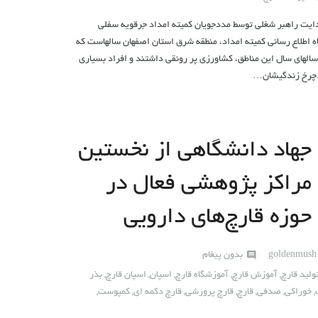
هدایت راهبر شغلی توسط مددجویان کمیته امداد جرقویه سفلی
 اطلاع رسانی کمیته امداد، منطقه شرق استان اصفهان سالهاست که
لهای سال این مناطق، کشاورزی پر رونقی داشتند و افراد بسیاری
د.چرخ زندگیشان…
جهاد دانشگاهی از نخستین
مراکز پژوهشی فعال در
حوزه قارچ‌های دارویی
goldenmus
بدون پیغام
لید قارچ
,
آموزش قارچ
,
آموزشگاه قارچ
,
اسپان
,
اسپان قارچ
,
بذر
,
خوراکی
,
صدفی
,
قارچ
,
قارچ پرورشی
,
قارچ دکمه ای
,
کمپوست
,