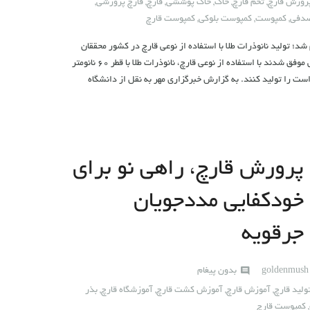
رورش قارچ
,
تخم قارچ
,
خاک
,
خاک پوششی
,
قارچ
,
قارچ پرورشی
,
صدفی
,
کمپوست
,
کمپوست بلوکی
,
کمپوست قارچ
؛ تولید نانوذرات طلا با استفاده از نوعی قارچ در کشور محققان
دانشگاه علوم پزشکی شهید بهشتی موفق شدند با استفاده از نوعی قارچ، نانوذرات طلا با قطر ۶۰ نانومتر
ست را تولید کنند. به گزارش خبرگزاری مهر به نقل از دانشگاه
پرورش قارچ، راهی نو برای
خودکفایی مددجویان
جرقویه
goldenmus
بدون پیغام
لید قارچ
,
آموزش قارچ
,
آموزش کشت قارچ
,
آموزشگاه قارچ
,
بذر
,
کمپوست قارچ