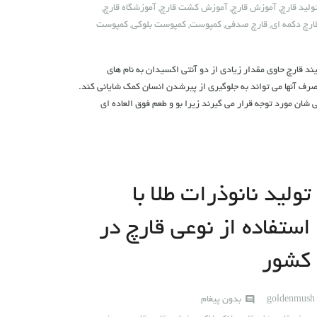
لید قارچ
,
آموزش قارچ
,
آموزش کشت قارچ
,
آموزشگاه قارچ
,
ارچ دکمه ای
,
قارچ صدفی
,
کمپوست
,
کمپوست بلوکی
,
کمپوست
د قارچ حاوی مقدار زیادی از دو آنتی اکسیدان به نام های
صرف آنها می تواند به جلوگیری از پیرشدن انسان کمک شایانی کند.
ی شان مورد توجه قرار می گیرند زیرا بو و طعم فوق العاده ای
تولید نانوذرات طلا با
استفاده از نوعی قارچ در
کشور
goldenmush
بدون پیغام