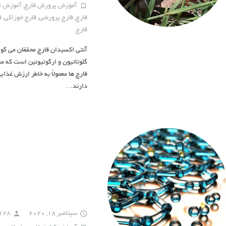
آموزش پرورش قارچ
,
آموزش تو
قارچ
,
قارچ پرورشی
,
قارچ خوراکی
,
ق
قارچ
آنتی اکسیدان قارچ محققان می گوین
گلوتاتیون و ارگوتیونین است که م
قارچ ها معمولاً به خاطر ارزش غذای
دارند…
سپتامبر 18, 2020
128