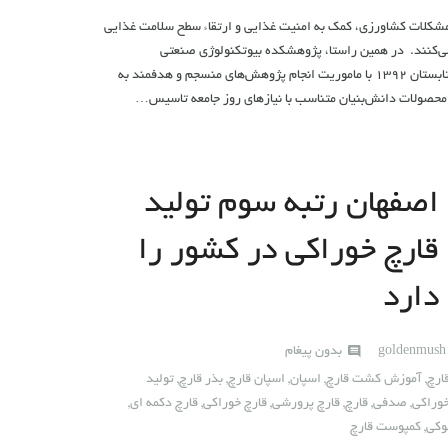
مشکلات کشاورزی، کمک به امنیت غذایی و ارتقاء سطح سلامت غذایی
 می‌کنند. در همین راستا، پژوهشکده بیوتکنولوژی صنعتی
جهاددانشگاهی خراسان رضوی در تابستان ۱۳۹۲ با ماموریت انجام پژوهش‌های منسجم و هدفمند به
 محصولات دانش‌بنیان متناسب با نیازهای روز جامعه تاسیس…
اصفهان رتبه سوم تولید
قارچ خوراکی در کشور را
دارد
goldenmus
بدون پیغام
ارچ
,
آموزش کشت قارچ
,
اسپان
,
اسپان قارچ
,
بذر قارچ
,
تولید
وراکی
,
صدفی
,
قارچ
,
قارچ پرورشی
,
قارچ خوراکی
,
قارچ دکمه ای
,
وکی
,
کمپوست قارچ