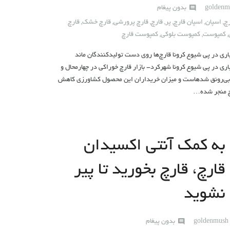
golden
بدون پیغام
چ
,
اسپان
,
اسپان قارچ
,
پر
,
قارچ
,
قارچ پرورشی
,
قارچ خشک
,
قارچ
,
کمپوست
,
کمپوست بلوکی
,
کمپوست قارچ
تیاری در پی شیوع کرونا قارچ‌ها روی دست تولیدکنندگان ماند
یاری در پی شیوع کرونا شهرکرد- بازار قارچ خوراکی در چهارمحال و
و بی‌رونق شدهاست و میزان خریداران این محصول کشاورزی کاهش
رچ منجر شده…
به کمک آنتی اکسیدان
قارچ، قارچ بخورید تا پیر
نشوید
goldenmush
بدون پیغام