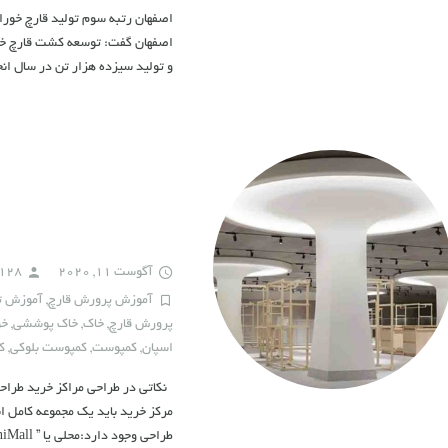
اصفهان رتبه سوم تولید قارچ خور
و تولید سیزده هزار تن در سال انج
آگوست 11, 2020
h128
آموزش پرورش قارچ
,
آموزش تو
پرورش قارچ
,
خاک
,
خاک پوششی
,
خو
اسپان
,
کمپوست
,
کمپوست بلوکی
,
ک
نکاتی در طراحی مراکز خرید طراح
مرکز خرید باید یک مجموعه کامل ا
طراحی وجود دارد:محلی یا ” MiniMall”، اجتماعی یا ” MaxiMall” و منطقه ای یا ” MegaMall”….