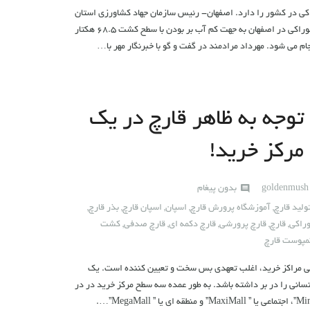
اکی در کشور را دارد. اصفهان- رئیس سازمان جهاد کشاورزی استان
اصفهان گفت: توسعه کشت قارچ خوراکی در اصفهان به جهت کم آب بر بودن با سطح کشت ۶۸.۵ هکتار
ام می شود. مهرداد مرادمند در گفت و گو با خبرنگار مهر با…
توجه به ظاهر قارچ در یک
مرکز خرید!
goldenmus
بدون پیغام
لید قارچ
,
آموزشگاه پرورش قارچ
,
اسپان
,
اسپان قارچ
,
بذر قارچ
,
راکی
,
قارچ
,
قارچ پرورشی
,
قارچ دکمه ای
,
قارچ صدفی
,
کشت
مپوست قارچ
ی مراکز خرید، اغلب تعهدی بس سخت و تعیین کننده است. یک
نسانی را در بر داشته باشد. به طور عمده سه سطح مرکز خرید در در