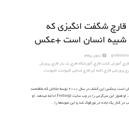
قارچ شگفت انگیزی که
شبیه انسان است +عکس
goldenmu
بدون پیغام
ارچ
,
آموزش کشت قارچ
,
آموزشگاه قارچ
,
بذ
,
بذر قارچ
,
پرورش
رچ پرورشی
,
قارچ دکمه ای
,
قارچ صدفی
,
کمپوست
,
کمپوست
قارچ شگفت انگیزی که شبیه انسان است +عکس این کشف در سال ۲۰۰۰ توسط جاناتان که علاقه‌مند
به جمع آوری انواع قارچ بود رخ داد. او هنوز این سرگرمی را در وب سایت Fenfungi ادامه میدهد. او
ب در کنار یک جاده در نورفوک شد و این نمونه‌ها را…