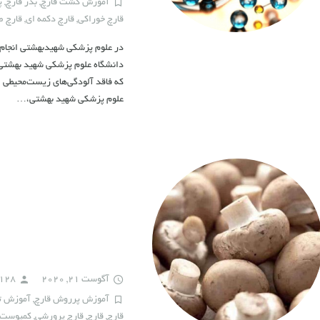
آموزش کشت قارچ
,
بذر قارچ
,
پ
قارچ خوراکی
,
قارچ دکمه ای
,
قارچ 
در علوم پزشکی شهیدبهشتی انجام شد
که فاقد آلودگی‌های زیست‌محیطی ا
علوم پزشکی شهید بهشتی،…
آگوست 21, 2020
h128
آموزش پرروش قارچ
,
آموزش تو
قارچ
,
قارچ
,
قارچ پرورشی
,
کمپوست